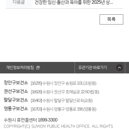
다음글
건강한 임신·출산과 육아를 위한 2025년 상반기 건강교실 운영
목록
개인정보처리방침
유관기관 바로가기
장안구보건소
[16295] 수원시 장안구 송원로 101 (조원동)
권선구보건소
[16626] 수원시 권선구 호매실로 22-50 (탑동)
팔달구보건소
[16463] 수원시 팔달구 팔달산로 6 (교동)
영통구보건소
[16703] 수원시 영통구 영통로 396 (영통동)
수원시 휴먼콜센터 1899-3300
COPYRIGHT(C) SUWON PUBLIC HEALTH OFFICE. ALL RIGHTS